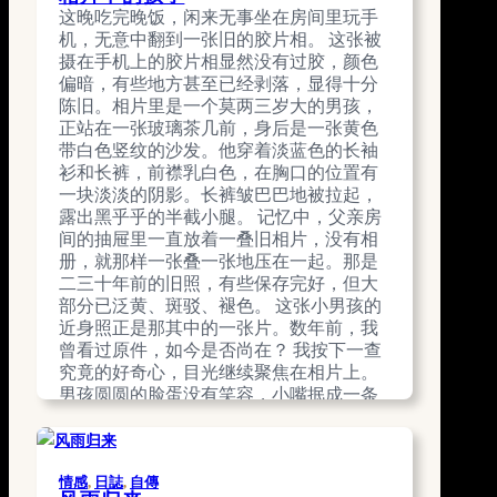
这晚吃完晚饭，闲来无事坐在房间里玩手
机，无意中翻到一张旧的胶片相。 这张被
摄在手机上的胶片相显然没有过胶，颜色
偏暗，有些地方甚至已经剥落，显得十分
陈旧。相片里是一个莫两三岁大的男孩，
正站在一张玻璃茶几前，身后是一张黄色
带白色竖纹的沙发。他穿着淡蓝色的长袖
衫和长裤，前襟乳白色，在胸口的位置有
一块淡淡的阴影。长裤皱巴巴地被拉起，
露出黑乎乎的半截小腿。 记忆中，父亲房
间的抽屉里一直放着一叠旧相片，没有相
册，就那样一张叠一张地压在一起。那是
二三十年前的旧照，有些保存完好，但大
部分已泛黄、斑驳、褪色。 这张小男孩的
近身照正是那其中的一张片。数年前，我
曾看过原件，如今是否尚在？ 我按下一查
究竟的好奇心，目光继续聚焦在相片上。
男孩圆圆的脸蛋没有笑容，小嘴抿成一条
直线，显得有些老成。一双黑溜溜的大眼
睛透着好奇与疑惑，正盯着相机的镜头。
他左手握着一个小瓶子，悬在空中；右手
捏着一个打火机，搁在桌上的香烟上。 他
情感
, 
日誌
, 
自傳