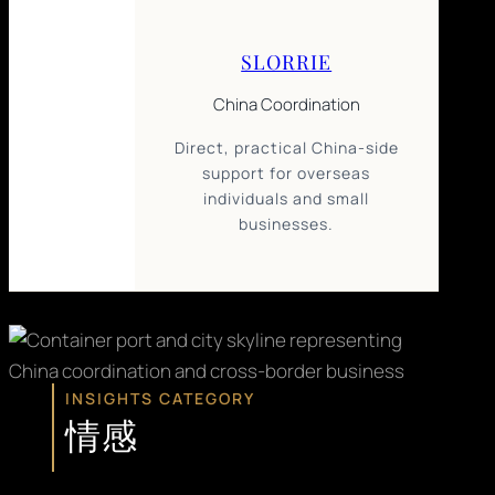
SLORRIE
China Coordination
Direct, practical China-side
support for overseas
individuals and small
businesses.
INSIGHTS CATEGORY
情感