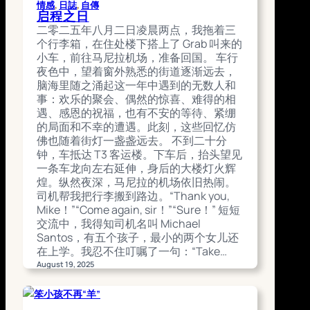
间回不去了。A：正因为回不去，所以你后
情感
, 
日誌
, 
自傳
启程之日
悔才没意义啊。B：我……自然知道，可就
二零二五年八月二日凌晨两点，我拖着三
是控制不住啊！ 其实，时间一去不返的道
个行李箱，在住处楼下搭上了 Grab 叫来的
理大家都懂，但身处痛苦中的人却很难放
小车，前往马尼拉机场，准备回国。 车行
下对过去的执念。越是执着，越容易陷入
夜色中，望着窗外熟悉的街道逐渐远去，
反刍的循环，被过去蚕食，同时也对未来
脑海里随之涌起这一年中遇到的无数人和
感到焦虑甚至绝望。久而久之，成了心
事：欢乐的聚会、偶然的惊喜、难得的相
病，严重些的，可能还会发展成一些原因
遇、感恩的祝福，也有不安的等待、紧绷
不明的躯体疾病。 与其一遍遍追问“当初为
的局面和不幸的遭遇。此刻，这些回忆仿
什么没好好把握”，不如静下心来想一
佛也随着街灯一盏盏远去。 不到二十分
想：“现在我还能做些什么？” 然而，当你
钟，车抵达 T3 客运楼。下车后，抬头望见
真的尝试静下心时，却往往发现并不容
一条车龙向左右延伸，身后的大楼灯火辉
易：不是在不知不觉间又回到过去，就是
煌。纵然夜深，马尼拉的机场依旧热闹。
开始担忧未来。 如果你也有这样的困扰，
司机帮我把行李搬到路边。“Thank you,
下面有一个小方法，或许能帮助你立刻回
Mike！”“Come again, sir！”“Sure！” 短短
到当下： 找一个“驻眼点”，它可以是墙上
交流中，我得知司机名叫 Michael
的一个小点、远处的一座山、一盏灯、一
Santos，有五个孩子，最小的两个女儿还
扇门的把手，甚至是一棵树的树尖。把目
在上学。我忍不住叮嘱了一句：“Take…
光专注地停留在它上面。你会发现，当注
August 19, 2025
意力集中在这个点时，脑海里的噪音会慢
慢停止。同时，你或许还能更清楚地觉察
到自己的身体——心跳的节奏、呼吸的起