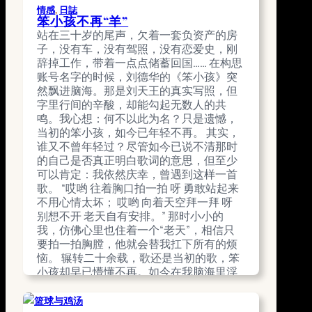
伏、肌肉的紧绷与放松……就在这一刻，你
情感
, 
日誌
回到现实了。
笨小孩不再“羊”
August 22, 2025
站在三十岁的尾声，欠着一套负资产的房
子，没有车，没有驾照，没有恋爱史，刚
辞掉工作，带着一点点储蓄回国…… 在构思
账号名字的时候，刘德华的《笨小孩》突
然飘进脑海。那是刘天王的真实写照，但
字里行间的辛酸，却能勾起无数人的共
鸣。我心想：何不以此为名？只是遗憾，
当初的笨小孩，如今已年轻不再。 其实，
谁又不曾年轻过？尽管如今已说不清那时
的自己是否真正明白歌词的意思，但至少
可以肯定：我依然庆幸，曾遇到这样一首
歌。 “哎哟 往着胸口拍一拍 呀 勇敢站起来
不用心情太坏； 哎哟 向着天空拜一拜 呀
别想不开 老天自有安排。” 那时小小的
我，仿佛心里也住着一个“老天”，相信只
要拍一拍胸膛，他就会替我扛下所有的烦
恼。 辗转二十余载，歌还是当初的歌，笨
小孩却早已懵懂不再。如今在我脑海里浮
现得更多的，是另一句歌词：…
August 10, 2025