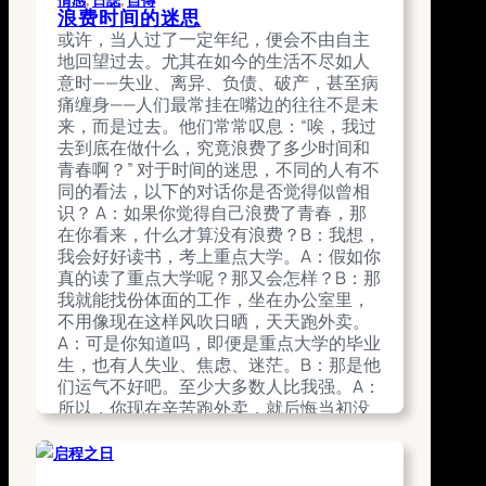
我是不是已经偏离了原先的计划？ 我的计
情感
, 
日誌
, 
自傳
浪费时间的迷思
划，是写一本书，一部关于我人生的书——
或许，当人过了一定年纪，便会不由自主
我的自传。当初的构想，是先在自媒体上
地回望过去。尤其在如今的生活不尽如人
连载部分内容，一来能兼顾写作与传播，
意时——失业、离异、负债、破产，甚至病
二来也可测试受众的反应。然而，眼下因
痛缠身——人们最常挂在嘴边的往往不是未
为自媒体成效不佳，我反倒陷入怀疑，把
来，而是过去。他们常常叹息：“唉，我过
重心放在如何提升流量上，渐渐忘了初
去到底在做什么，究竟浪费了多少时间和
衷。 请你记住，你这一年的目标，是写
青春啊？” 对于时间的迷思，不同的人有不
作。自媒体固然要做，但不能喧宾夺主。
同的看法，以下的对话你是否觉得似曾相
每周至少四天要专注在写作上，自媒体留
识？ A：如果你觉得自己浪费了青春，那
到晚上，或者集中在一两天处理即可。至
在你看来，什么才算没有浪费？B：我想，
于经济上的压力，也要提上日程，开始寻
我会好好读书，考上重点大学。A：假如你
找合适的兼职。不要局限于国内，试着放
真的读了重点大学呢？那又会怎样？B：那
眼全球。
我就能找份体面的工作，坐在办公室里，
August 22, 2025
不用像现在这样风吹日晒，天天跑外卖。
A：可是你知道吗，即便是重点大学的毕业
生，也有人失业、焦虑、迷茫。B：那是他
们运气不好吧。至少大多数人比我强。A：
所以，你现在辛苦跑外卖，就后悔当初没
有努力读书？B：对啊！我就是太后悔了。
A：那你觉得，既然后悔当初没有努力，现
在就不能努力了吗？B：还能有什么用？时