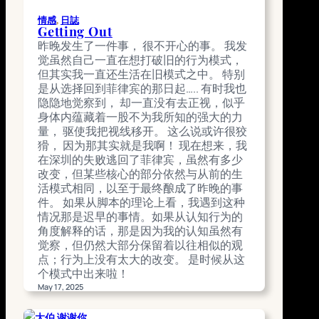
了。 那种强并不是说外面的不好吃，而是
那是住家饭啊。 要是躲在家中，以上的种
情感
, 
日誌
Getting Out
种自然都不会遇到。
昨晚发生了一件事， 很不开心的事。 我发
May 18, 2025
觉虽然自己一直在想打破旧的行为模式，
但其实我一直还生活在旧模式之中。 特别
是从选择回到菲律宾的那日起….. 有时我也
隐隐地觉察到， 却一直没有去正视，似乎
身体内蕴藏着一股不为我所知的强大的力
量， 驱使我把视线移开。 这么说或许很狡
猾， 因为那其实就是我啊！ 现在想来，我
在深圳的失败逃回了菲律宾，虽然有多少
改变，但某些核心的部分依然与从前的生
活模式相同，以至于最终酿成了昨晚的事
件。 如果从脚本的理论上看，我遇到这种
情况那是迟早的事情。如果从认知行为的
角度解释的话，那是因为我的认知虽然有
觉察，但仍然大部分保留着以往相似的观
点；行为上没有太大的改变。 是时候从这
个模式中出来啦！
May 17, 2025