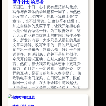
写作计划的反省
去打工？”…
已彻底变了，我甚至记不起大病前的生活
回国已二十日，心中仍有些茫然与焦虑。
September 1, 2025
是怎样的。 随着时间的拉远，尽管我逐渐
写作与自媒体的尝试也有一周了，虽然已
痊愈，慢慢地变回一个健康的孩子，每当
经发布了几次内容，但真正算得上是“文
被谈及此事，我总感到很不自在。印象最
章”的，也不过两篇。进度似乎有些慢了。
深刻的情形，是人们一次又一次在面前，
加之自媒体的反应平平，让我开始担心自
压低声音问家人：“这个就是那个……？”就
己是否适合做这一行。为了改善效果，这
像在谈论一个怪物。那时我说不清是怎样
几天反而花在自媒体上的时间比写作还要
的感受，只觉得自己有问题，只想远远地
多。所发的内容，大多只是从最初的几篇
躲开，什么人也不见。…
文章里拆解、改写出来的，目的只是为了
September 28, 2025
多产出一些东西，制造话题，好让平台推
送更多。但说到底，这并不是新的创作。
今天开始尝试互动，在别人的帖子里留
言。然而，很快我发现这比想象中更耗费
精力，而且并不一定讨喜。我也怀疑，这
样的互动，是否真的能带来多少提升。 傍
晚骑电车出门兜风，在田野边停下。眼前
稻田一片碧绿，在夕阳余晖中随风起伏。
天空蔚蓝，一大朵白云横卧半边天，将太
阳遮去，远山层叠，虫鸣鸟叫，宁静安
逸。就在这片刻的静谧里，心头的烦恼似
乎渐渐消散。 而就在这时，我忽然惊觉：