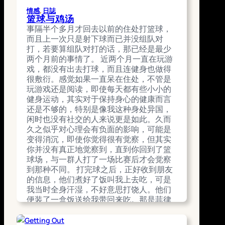
情感
, 
日誌
篮球与鸡汤
事隔半个多月才回去以前的住处打篮球，
而且上一次只是射下球而已并没组队对
打，若要算组队对打的话，那已经是最少
两个月前的事情了。 近两个月一直在玩游
戏，都没有出去打球，而且连健身也做得
很敷衍。感觉如果一直呆在住处，不管是
玩游戏还是阅读，即使每天都有些小小的
健身运动，其实对于保持身心的健康而言
还是不够的，特别是像我这种身处异国，
闲时也没有社交的人来说更是如此。久而
久之似乎对心理会有负面的影响，可能是
变得消沉，即使你觉得很有觉察，但其实
你并没有真正地觉察到，直到你回到了篮
球场，与一群人打了一场比赛后才会觉察
到那种不同。 打完球之后，正好收到朋友
的信息，他们煮好了饭叫我上去吃，可是
我当时全身汗湿，不好意思打饶人。他们
便装了一盒饭送给我带回来吃。那是菲律
宾本地的鸡汤和白饭，简简单单，但很下
饭，我很快就吃完了，比外面买的强太多