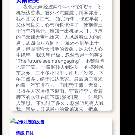
风雨归来
当时在想什么？日子过得快活吗？ 据说，
——夜色无声 经过两个半小时的飞行，飞
相片里的孩子就是我，也是我童年为数不
机抵达香港。窗外水汽朦胧，雨雾弥漫，
多的照片之一。但我对相中的小孩毫无印
我不觉叹了口气。 领完行李，吃过早餐，
象，既想不起那是什么地方，也记不得和
又休息良久，心想雨也该停了，便拖着三
谁在一起，甚至怀疑那真的是我。 无论多
个行李箱离开。谁知一出机场大门，厚厚
少次，每当再次看到这照片，我总会升起
的乌云铺天盖地压来。大风裹着豆大的雨
一种异样的陌生感，仿佛一种本能的排
点，从四面八方砸下。 虽还不到早上十
斥。 童年时，我曾得过一场大病，几乎丧
点，但眼前昏天暗地的景象，足以让人心
命，回忆仿佛也因此成了禁忌。 那时我未
生绝望。 我失望已极，忽然想起一句英文
上学，年幼兼之抱病，对这段过去的记忆
“The future seems engaging”，不禁自嘲
十分零碎，彷佛摔破的玻璃，只留下一个
地笑了笑。 一路辗转去到深圳，再搭顺风
个静止的画面：庙里的祈福、沙尘滚滚的
车返乡。三个多小时里，雨几乎没停。 下
路面、长长的寄生虫、粗大的针筒、黎明
午三点多，终于抵达老家。最后两三百米
的粥摊、病榻上的纸鹤…… 起初在本地求
的路，汽车进不去，而雨势正盛，无奈，
医，但病情每况愈下。眼见我日渐衰弱，
只得在人家屋檐下避雨。守着行李，看着
命悬一线，父母决定带我到省城碰碰运
脚下的水洼在雨下荡起的涟漪，一时竟陷
气。在广州，从一间医院转往另一间医
入迷思。 不知过了多久，忽然听见有人喊
院，在不同科室里等候、检查……在漫长的
我。回头，只见最小的堂弟递来一把伞。
治疗中，父母倾尽所有，欠债累累，最后
我接过来，笑问：“什么时候回来的？” “快
终于把我从鬼门关拉了回来。 我常想：这
一个星期了。”他说完，提起最大的行李箱
场病到底在我的人生路上刻下了怎样的烙
往回走。 我拖着余下两个跟上，看着他的
印？ 那之后，又渡过了一段漫长的复原
背影，心想他似乎又长高了。 “这个暑期没
情感
, 
日誌
期。吃药、打针、复查……生活不知不觉间