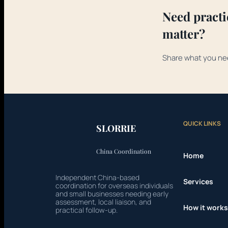
Need practi
matter?
Share what you ne
QUICK LINKS
SLORRIE
China Coordination
Home
Independent China-based
Services
coordination for overseas individuals
and small businesses needing early
assessment, local liaison, and
How it works
practical follow-up.