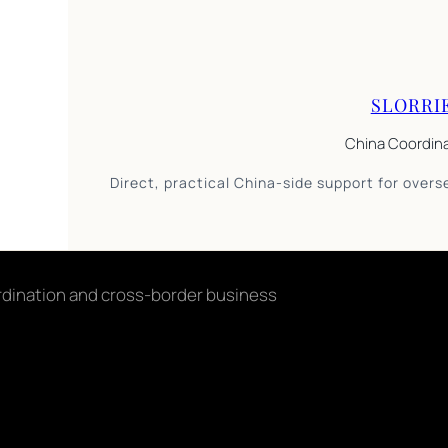
SLORRI
China Coordin
Direct, practical China-side support for overs