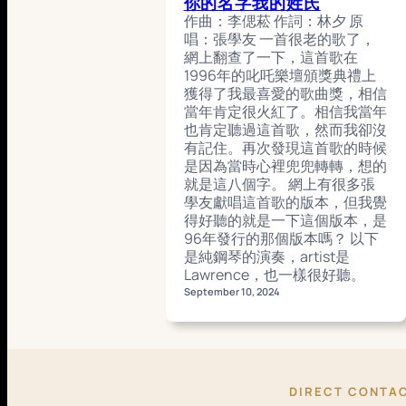
你的名字我的姓氏
作曲：李偲菘 作詞：林夕 原
唱：張學友 一首很老的歌了，
網上翻查了一下，這首歌在
1996年的叱吒樂壇頒獎典禮上
獲得了我最喜愛的歌曲獎，相信
當年肯定很火紅了。相信我當年
也肯定聽過這首歌，然而我卻沒
有記住。再次發現這首歌的時候
是因為當時心裡兜兜轉轉，想的
就是這八個字。 網上有很多張
學友獻唱這首歌的版本，但我覺
得好聽的就是一下這個版本，是
96年發行的那個版本嗎？ 以下
是純鋼琴的演奏，artist是
Lawrence，也一樣很好聽。
September 10, 2024
DIRECT CONTA