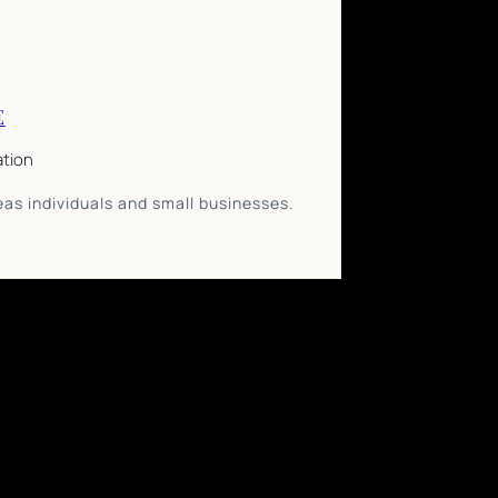
E
ation
eas individuals and small businesses.