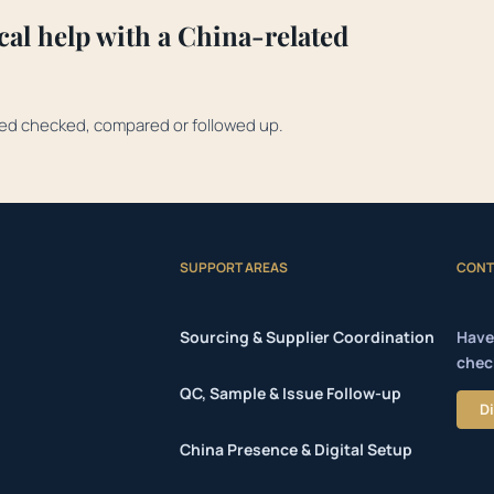
cal help with a China-related
ed checked, compared or followed up.
SUPPORT AREAS
CONT
Sourcing & Supplier Coordination
Have
chec
QC, Sample & Issue Follow-up
D
China Presence & Digital Setup