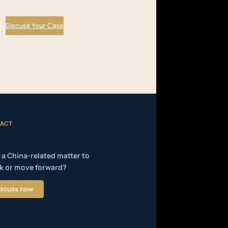
Discuss Your Case
ACT
 a China-related matter to
k or move forward?
iscuss now