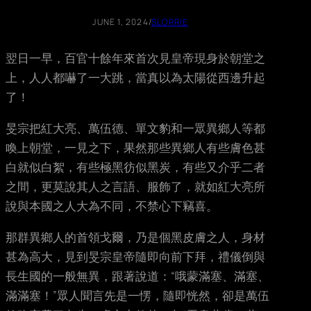
JUNE 1, 2024
/
SLORRIE
翌日一早，百官十餘年來首次見皇帝現身於朝堂之
上，人人都嚇了一大跳，當真以為太陽從西邊升起
了！
旻宗把紅大亮、萬伍德、單文豹和一眾異鄉人等都
喚上朝堂，一見之下，果然那些異鄉人有些膚色甚
白就似白絮，有些極黑彷似黑炭，有些又介乎二者
之間，更莫說其人之言語、服飾了，就如紅大亮所
說與本國之人大為不同，不禁心下竊喜。
那群異鄉人的首領戈爾，乃是個黑皮膚之人，身材
甚為高大，見到旻宗皇帝隨即向前下拜，禮儀倒與
長生國的一般無異，跟著說道：“哦蒙滿塞、滿塞、
滿滿塞！”眾人聞言先是一愣，隨即恍然，卻是萬伍