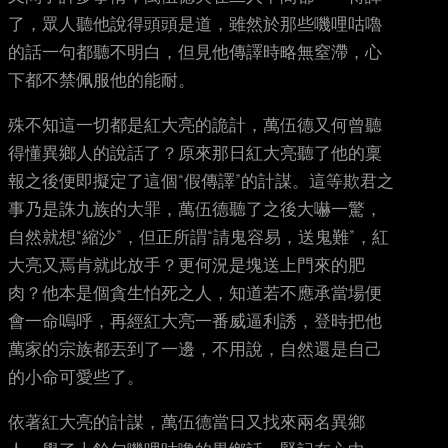
了，眾人聽他說得頭頭是道，雖然於那些嘰哩咕嚕
的話一句都聽不明白，但見他傳譯時略無窒滯，心
下都不禁佩服他的能耐。
殊不知這一切都是紅大亮的詭計，萬伍德又何曾聽
得懂異鄉人的說話了？原來那日紅大亮聽了他的稟
報之後便即擬定了這個“假傳譯”的計謀。這等欺君之
事乃是誅九族的大罪，萬伍德聽了之後大嚇一驚，
自然就想“縮沙”，但正所謂“請鬼容易，送鬼難”，紅
大亮又焉肯就此放手？更何況是塊送上門來的肥
肉？他本是個貪生怕死之人，知道若不應承當場便
會一命嗚呼，再經紅大亮一番威逼利誘，登時把他
萬家的宗族都丟到了一邊，不用說，自然還是自己
的小命可愛些了。
依著紅大亮的計謀，萬伍德當日又找來兩名異鄉