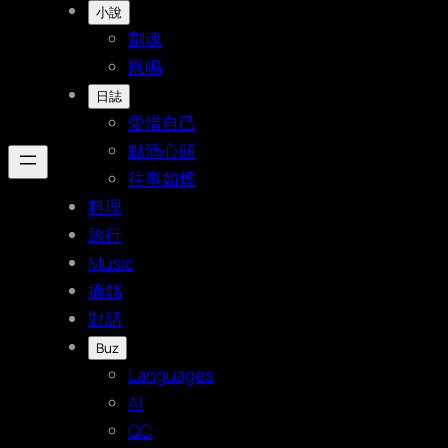
小說
劃魂
鳳鳴
日誌
愛惜自己
點滴心頭
往事如煙
料理
旅行
Music
摘銘
對話
Buz
Languages
AI
QC