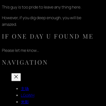
This guy is too pride to leave any thing here.
However, if you dig deep enough, you will be
amazed.
IF ONE DAY U FOUND ME
Please let me know…
NAVIGATION
主场
LGoWH
光影