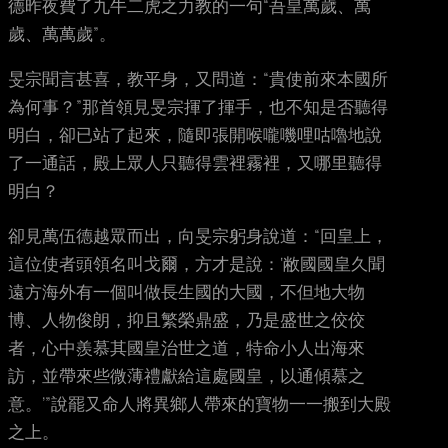
德昨夜費了九牛二虎之力教的一句“吾皇萬歲、萬
歲、萬萬歲”。
旻宗聞言甚喜，教平身，又問道：“貴使前來本國所
為何事？”那首領見旻宗揮了揮手，也不知是否聽得
明白，卻已站了起來，隨即張開喉嚨嘰哩咕嚕地說
了一通話，殿上眾人只聽得雲裡霧裡，又哪里聽得
明白？
卻見萬伍德越眾而出，向旻宗躬身說道：“回皇上，
這位使者頭領名叫戈爾，方才是說：‘敝國國皇久聞
遠方海外有一個叫做長生國的大國，不但地大物
博、人物俊朗，抑且繁榮鼎盛，乃是盛世之佼佼
者，心中羨慕其國皇治世之道，特命小人出海來
訪，並帶來些微薄禮獻給這處國皇，以通傾慕之
意。’”說罷又命人將異鄉人帶來的寶物一一搬到大殿
之上。