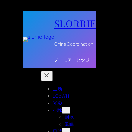
Skip
to
SLORRIE
content
China Coordination
ノーモア・ヒツジ
主场
LGoWH
光影
小說
劃魂
鳳鳴
日誌