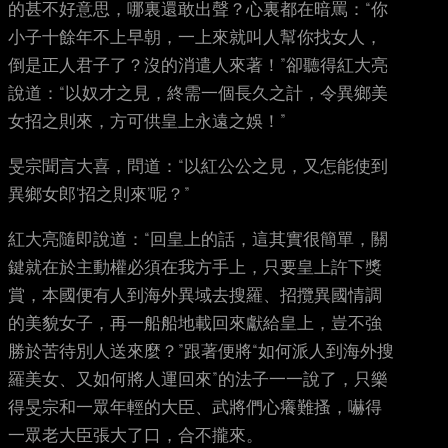
的甚不好意思，哪裏還敢出聲？心裏都在暗罵：“你
小子十餘年不上早朝，一上來就叫人幫你找女人，
倒是正人君子了？沒的消遣人來著！”卻聽得紅大亮
說道：“以奴才之見，終需一個長久之計，令異鄉美
女招之則來，方可供皇上永遠之娛！”
旻宗聞言大喜，問道：“以紅公公之見，又怎能使到
異鄉女郎‘招之則來’呢？”
紅大亮隨即說道：“回皇上的話，這其實很簡單，關
鍵就在於主動權必須在我方手上，只要皇上許下獎
賞，本國便有人到海外異域去搜羅、招攬異國情調
的美貌女子，再一船船地載回來獻給皇上，豈不強
勝於苦待別人送來麼？”跟著便將“如何派人到海外搜
羅美女、又如何將人運回來”的法子一一說了，只樂
得旻宗和一眾年輕的大臣、武將們心癢難搔，嚇得
一眾老大臣張大了口，合不攏來。