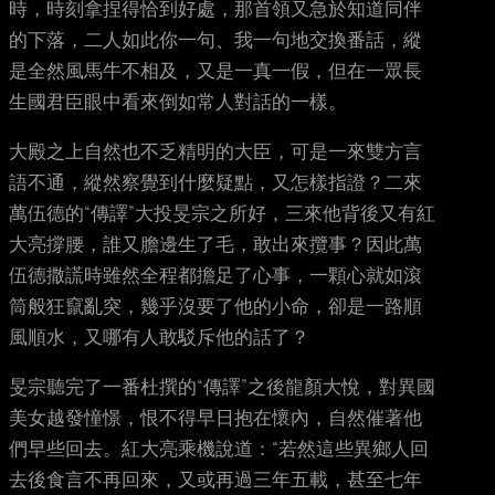
時，時刻拿捏得恰到好處，那首領又急於知道同伴
的下落，二人如此你一句、我一句地交換番話，縱
是全然風馬牛不相及，又是一真一假，但在一眾長
生國君臣眼中看來倒如常人對話的一樣。
大殿之上自然也不乏精明的大臣，可是一來雙方言
語不通，縱然察覺到什麼疑點，又怎樣指證？二來
萬伍德的“傳譯”大投旻宗之所好，三來他背後又有紅
大亮撐腰，誰又膽邊生了毛，敢出來攬事？因此萬
伍德撒謊時雖然全程都擔足了心事，一顆心就如滾
筒般狂竄亂突，幾乎沒要了他的小命，卻是一路順
風順水，又哪有人敢駁斥他的話了？
旻宗聽完了一番杜撰的“傳譯”之後龍顏大悅，對異國
美女越發憧憬，恨不得早日抱在懷內，自然催著他
們早些回去。紅大亮乘機說道：“若然這些異鄉人回
去後食言不再回來，又或再過三年五載，甚至七年