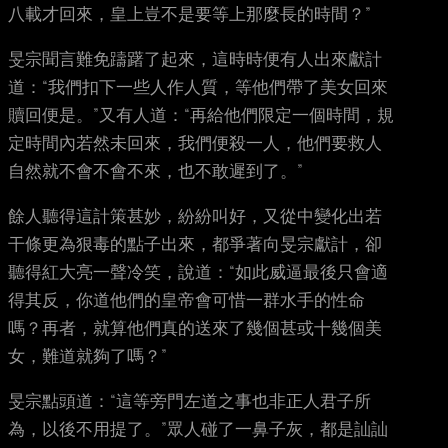
八載才回來，皇上豈不是要等上那麼長的時間？”
旻宗聞言難免躊躇了起來，這時時便有人出來獻計
道：“我們扣下一些人作人質，等他們帶了美女回來
贖回便是。”又有人道：“再給他們限定一個時間，規
定時間內若然未回來，我們便殺一人，他們要救人
自然就不會不會不來，也不敢遲到了。”
餘人聽得這計策甚妙，紛紛叫好，又從中變化出若
干條更為狠毒的點子出來，都爭著向旻宗獻計，卻
聽得紅大亮一聲冷笑，說道：“如此威逼最後只會適
得其反，你道他們的皇帝會可惜一群水手的性命
嗎？再者，就算他們真的送來了幾個甚或十幾個美
女，難道就夠了嗎？”
旻宗點頭道：“這等旁門左道之事也非正人君子所
為，以後不用提了。”眾人碰了一鼻子灰，都是訕訕