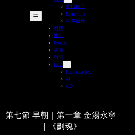
愛惜自己
點滴心頭
往事如煙
料理
旅行
Music
摘銘
對話
Buz
Languages
AI
QC
第七節 早朝｜第一章 金湯永寧
｜《劃魂》