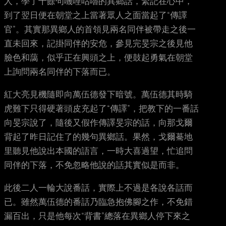
人，學了十餘句嘰哩咕嚕的異鄉話，緊記在心中，
到了翌日便在朝堂之上當著眾人之面當起了“傳譯
官”。其實那異鄉人的首領見兩名同伴被帶走之後一
直未回來，記掛同伴的安危，參見完旻宗之後見他
臉色和藹，似乎正在興頭之上，便鼓起勇氣在朝堂
上詢問兩名同伴的下落而已。
紅大亮見機隨即向萬伍德發下暗號。萬伍德其時騎
虎難下只得硬著頭皮充起了“傳譯”，把教下的一番話
向旻宗說了，隨後又假作傳譯旻宗的話，向那戈爾
背起了昨日記住了的幾句異鄉話。果然，戈爾驀地
里聽見他說出本國的語言，一時大喜過望，忙追問
同伴的下落，不免忽略他說的話其實似是而非。
此後二人一輪大說番話，實際上不過是各說各話而
已。雖然萬伍德的番話乃臨急抱佛腳之作，不免錯
漏百出，只是他每次“背書”總落在異鄉人停下來之