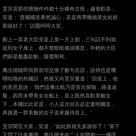
旻宗見那些寶物件件都十分稀奇古怪，越發歡喜，
笑道：“貴國國皇果然誠心，若是再帶幾個美女給朕
那就好了！”説罷呵呵大笑。
殿上一眾老大臣見皇上第一天上朝，三句話不到就
提到女子身上，都不禁暗暗搖頭嘆息，年輕的大臣
們卻是蠢蠢欲動，隨聲附和。
萬伍德隨即與那首領交換了數句言語，說得也是嘰
哩咕嚕的外國話，然後又向旻宗稟道：“回皇上，他
的意思是說：‘我們這番出航乃是首次探險，路遠途
艱，因而未帶美女在船上，皇上既然喜歡美貌女
子，本國比比皆是，小人這次回去必定稟明國皇，
再挑選一群美貌的女子送來服侍皇上。”
旻宗聞言大喜，笑道：“如此朕就先多謝你了！”當下
又問了許多事情，萬伍德夾在二人中間都一一傳譯