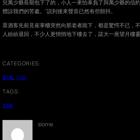
兒萬少爺長期包下了的，小人一來怕辜負了與萬少爺的信
體諒我們的苦處。”説到後來聲音已然有些顫抖。
眾酒客先前見崔掌櫃突然向那老者跪下，都是驚愕不已，不
人紛紛退回，不少人更悄悄地下樓去了，諾大一座望月樓
CATEGORIES:
劃魂
, 
小说
TAGS:
划魂
slorrie