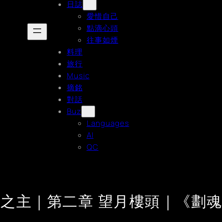
日誌
愛惜自己
點滴心頭
往事如煙
料理
旅行
Music
摘銘
對話
Buz
Languages
AI
QC
桌之主｜第二章 望月樓頭｜《劃