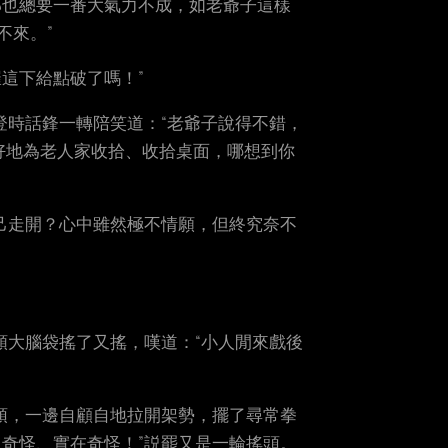
那也總要一番大氣力不成，如老爺子這樣
不來。”
這下給點破了嗎！”
登時話鋒一轉陪笑道：“老爺子說得不錯，
好好地為老人家收拾、收拾桌面，哪想到你
己走開？心中雖然極不情願，但終究奈不
顆大腦袋搖了又搖，嘆道：“小人閒來戲後
頭，一邊自顧自地拉開架勢，擺了尋常拳
奇怪、實在奇怪！”説罷又是一輪搖頭。