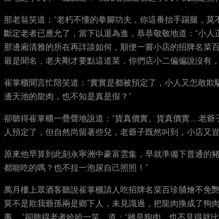
那老翁笑道：“老朽不懂的拳腳功夫，你這番抬手踢腿，莫
斷定老者已應允了，當下以退為進，恭恭敬敬地道：“小人
那邊廂清雅的所在再詳談如何，順便一嘗小店的招牌名菜百
最是聞名，老夫剛才要點這道菜，你們店小二偏偏說沒有，
崔掌櫃聞言忙陪笑道：“實實是都被預定了，小人又怎敢欺
邊天池的龍肉，也不知是真是假？”
卻聽得崔掌櫃一疊聲地說道：“貨真價實、貨真價實…..老
人預定了，但自然尚留著些兒，老爺子既然叫到，小店又豈
原來他早算到此刻永寧洲中豪富雲集，早就準備下普通的豬
都能吃的嗎？也不拉一泡尿自己照照！”
萬月樓上眾酒客聽說崔掌櫃請人吃招牌名菜百珍脯燴不免艷
莫不是欺我爺孫兩是鄉下人，未見識過，把龍肉換成了狗肉
事……”卻聽得老者哈哈一笑，道：“雖是狗肉，也不見得就