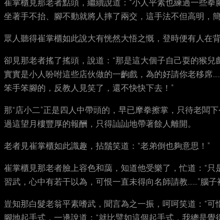
崔掌櫃見那老者點頭，繼續說道：“小人平素也練過一些拳
坐著手不抬、腳不動就將人摔了兩交，這手法不但高明，簡
眾人聽得崔掌櫃如此說大有恍然大悟之慨，登時便有人在背
卻見那老者搖了搖頭，說道：“那是這大個子自己耍的猴兒
實實是小人吩咐這些店伙做的一齣戲，為的好請你老移席……
笨手笨腳的，反教人見笑了，還不快快下去！”
那“店小二”正是四人中帶頭的，早已摩拳擦掌，只待老闆
過這望月樓豐厚的報酬，只得訕訕地帶著餘人離開。
老者見崔掌櫃如此識趣，拈鬚笑道：“老弟倒也夠意思！”
崔掌櫃見那老者臉上容色和藹，知道他受樂了，忙道：“只
習武，心中有若干以為，可恨一直未得向名師請教……”腦子
豈知那白髮老翁平素嗜武，聞言為之一振，呵呵笑道：“可
腳地起手式，一邊說道：“就比譬如這個起手式，我總是覺