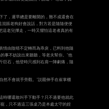
坐下了，遲早總是要離開的，難不成還會在
這混賬老狗好會說話，對方若是隨隨便便
把這老兒攆走，一時又懼怕這老者真的有
表情由陰晴不定轉而為乖戾，已料到他隨
的事不妨說出來聽聽，等老夫幫你。”他
斤巨石，他登時只感到右肩一陣劇痛，隨
自然不會就手旁觀。”説罷伸手在崔掌櫃
這時哪還敢叫手下動手？只不過要他就此
榮寵，只不過這三張桌乃是本處太守的姪