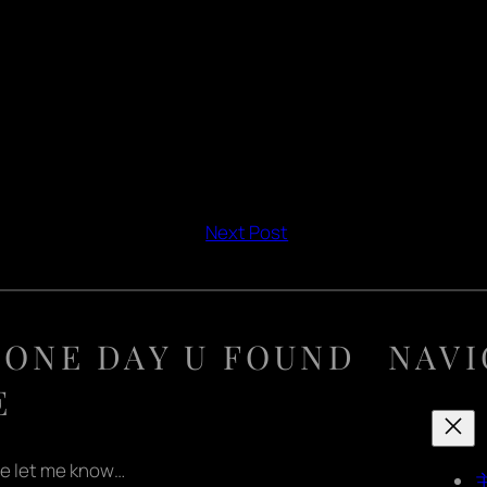
Next Post
 ONE DAY U FOUND
NAVI
E
e let me know…