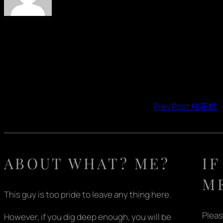
Prev Post
桂花糕
ABOUT WHAT? ME?
IF
M
This guy is too pride to leave any thing here.
Pleas
However, if you dig deep enough, you will be