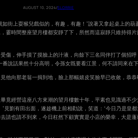
AUGUST 10, 2024
/
SLORRIE
就如街上耍猴兒戲似的，有趣，有趣！”說著又拿起桌上的葫
水，霎時間整座望月樓都安靜了下，所然而這寂靜只維持得片
曾受傷，伸手摸了摸臉上的汁液，向餘下三名同伴打了個招呼
一番說話果然十分高明，令孫女既要看江景，何不請同來在下
見他向那老翁一揖到地，臉上那幅嬉皮笑臉早已收斂，恭恭
但畢竟經營這座八方來潮的望月樓數十年，平素也見識過不少
。”見劉有田出面，遂趁機上前相勸說，笑道：“今日乃是皇
去請也請不到來，今日枉然下顧實實是小店的榮幸，大是蓬蓽