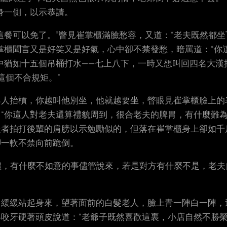
身一側，以示恭請。
這餐可以免了。”瞥見崔掌櫃滿臉愁容，又道：“老夫既然都
掌櫃聞言又是好笑又是好氣，心中卻不禁發愁，暗罵道：“你
中猶如十五個吊桶打水——七上八下，一時又想叫回四名大漢
這個不合規矩。”
與人抬槓，你越叫他別坐，他就越要坐，瞥眼見崔掌櫃臉上的
“你這人對老夫還算禮貌周到，很合老夫的脾胃，有什麼難為
長者拍打後輩的肩膀以示勉勵似的，但落在崔掌櫃身上卻如千
腳一軟不禁向前跪倒。
大禮，有什麼不如意的事儘管說來，若是對方有什麼不是，老夫
，緩緩站起身來，望著面前的白髮老人，臉上青一陣白一陣，
咬牙硬著頭皮說道：“老爺子既然喜歡這裏，小店自然不勝