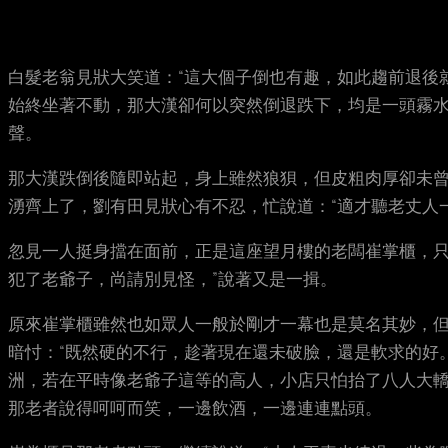
白髮老翁見狀大笑道：“這大個子倒也有趣，如此趨前退後
始終坐著不動，那大漢卻何以突然倒退跌下，均是一頭霧
聲。
那大漢跌倒後隨即站起，身上雖然狼狽，但皮粗肉厚卻未
湧齊上了，劉有田見狀心有不忍，忙說道：“適才聽老丈人
忽見一人挺身擋在面前，正是這座望月樓的老闆崔掌櫃，只
犯了老爺子，尚請別見怪，”說著又是一揖。
原來崔掌櫃雖然也如眾人一般於剛才一幕也是莫名其妙，
暗忖：“既然硬的不行，趁著現在還未破臉，還是軟求的好
洲，若在平時像老爺子這等的高人，小店只怕抬了八人大轎
那老者說得呵呵而笑，一邊飲酒，一邊連連點頭。