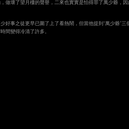
約，做壞了望月樓的聲譽，二來也實實是怕得罪了萬少爺，因
少好事之徒更早已圍了上了看熱鬧，但當他提到“萬少爺”三
霎時間變得冷清了許多。