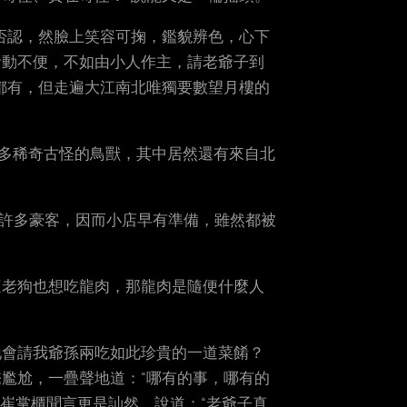
否認，然臉上笑容可掬，鑑貌辨色，心下
活動不便，不如由小人作主，請老爺子到
都有，但走遍大江南北唯獨要數望月樓的
許多稀奇古怪的鳥獸，其中居然還有來自北
了許多豪客，因而小店早有準備，雖然都被
這老狗也想吃龍肉，那龍肉是隨便什麼人
地會請我爺孫兩吃如此珍貴的一道菜餚？
尷尬，一疊聲地道：“哪有的事，哪有的
”崔掌櫃聞言更是訕然，說道：“老爺子真