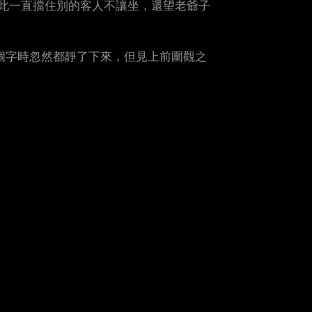
此一直擋住別的客人不讓坐，還望老爺子
個字時忽然都靜了下來，但見上前圍觀之