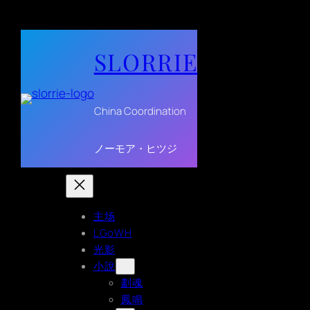
SLORRIE
China Coordination
ノーモア・ヒツジ
主场
LGoWH
光影
小說
劃魂
鳳鳴