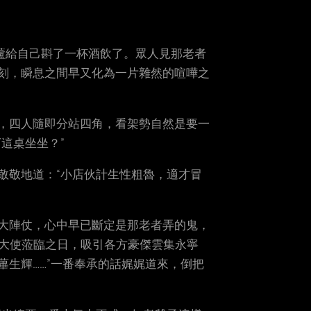
蘆給自己斟了一杯酒飲了。眾人見那老者
刻，瞬息之間早又化為一片雜然的喧嘩之
，四人隨即分站四角，看架勢自然是要一
這桌坐坐？”
敬敬地道：“小店伙計生性粗魯，適才冒
大陣仗，心中早已斷定是那老者弄的鬼，
都大使蒞臨之日，吸引各方豪傑雲集永寧
生輝……”一番奉承的話娓娓道來，倒把