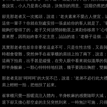
會說笑，小人乃是衷心恭請，決無別的用意。”説罷仍舊把
卻見那老者又一次搖頭，說道：“老夫素來不愛占人便宜，
這坐一輩子？你就在別處安排一張桌給你的客人就是了。”
能夠打發得了的，老子又何須勞師動眾上來勸你移席？”心
甚來歷，因而始終拿不定主意，訕訕的道：“老爺子這個……
其實那老者也並非非要坐這桌不可，只是生性古怪，又喜
時都會發難，突然伸手在崔掌櫃的肩頭上拍了兩下，說道：
這兩下拍肩，出手甚是緩慢，在旁人眼中看來就似溫厚的
即半身酸麻，一顆心特特特地狂跳，幾乎要跳出胸腔，雙
那老者見狀“呵呵呵”的大笑不已，說道：“老弟不必行此
肩上輕輕一拍，把他扶了起來。
崔掌櫃只覺一股暖流注入體內，半身軟麻的感覺隨即大減
退下卻又擔心那空桌的主兒突然到來，一時無計可施，只得