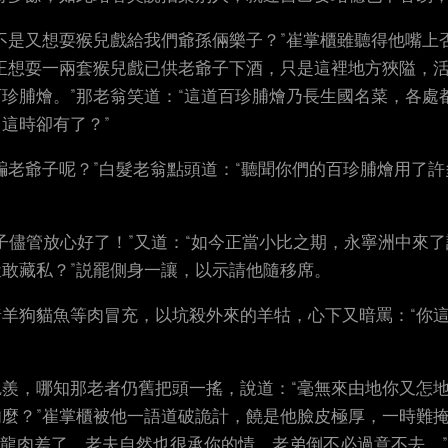
不是又想耍猴兒戲給我們爺孫倆樂子？”崔掌櫃雖聽得他嘴上
正想耍一兩套猴兒戲已供老爺子下酒，只是這裡地方狹隘，
珍脯燴。”那老翁笑道：“這道百珍脯燴乃長生國名菜，各處
這時卻有了？”
騙老爺子呢？”白髮老翁點頭道：“聽聞你們的百珍脯燴用了
爺子儘管放心好了！”又道：“如今正當小比之期，永寧洲中來
敢藏私？”説罷側身一讓，以示請他隨移席。
羊狗貓魚等肉冒充，以坑殺外來的羊牯，心下又暗罵：“你
羨，哪知那老者仍舊把頭一搖，說道：“毫無來由地你又怎
麼？”崔掌櫃被他一語道破詭計，饒是他臉皮極厚，一時難掩
比龍肉差了，老夫自然也很承你的情，老弟倒不必過意不去。