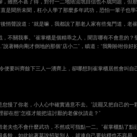
腳，雖然不甚了得，對付一二地痞流氓自信也不成問題，但
直是聞所未聞，枉小人學了那麼多年武功，恐怕一輩子也學
後悄聲說道：“就是嘛，我都說了那老人家有些鬼門道，老崔
戲，不關我事。”崔掌櫃是個精乖之人，聞言哪有不會意的？
”說著轉向剛才倒地的那個“店小二”，瞋道：“我剛吩咐你
下令便要叫齊餘下三人一湧齊上，卻哪想到崔掌櫃居然會叫自
是怠慢了你老，小人心中確實過意不去。”説罷又把自己的一
裡卻在想“怎樣才能把這討厭的老傢伙請走？”
惜老夫也不會什麼武功，不然或可指點一二。”崔掌櫃點了點
得多餘，如此站著莫說招架別人，就連自己要站穩也不容易，