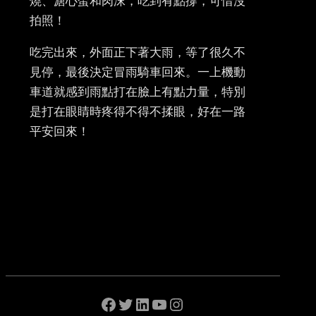
燒、溏心蛋和肉沫，吃到有點撐，可惜沒
拍照！
吃完出來，外面正下著大雨，等了很久不
見停，最後決定冒雨騎車回來。一上機動
車道就感到雨點打在臉上有點力量，特別
是打在眼睛時疼得不得不揉眼，好在一路
平安回來！
Facebook
Twitter
LinkedIn
YouTube
Instagram