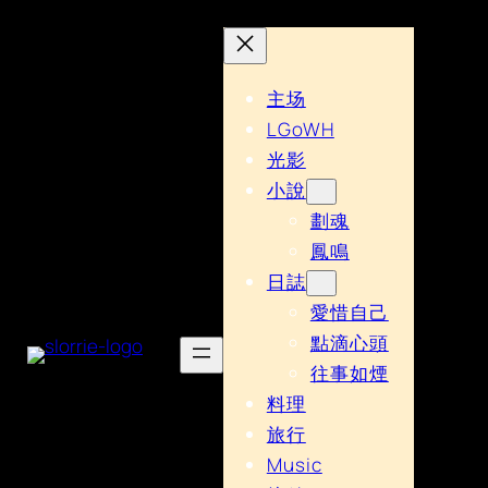
主场
LGoWH
光影
小說
劃魂
鳳鳴
日誌
愛惜自己
點滴心頭
往事如煙
料理
旅行
Music