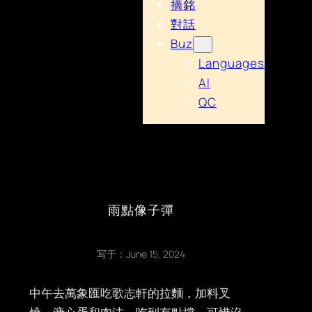
摘銘
對話
Buz
Languages
AI
QC
雨點像子彈
写于：
June 15, 2024
中午去萬象匯吃歌志軒的拉麵，加料叉