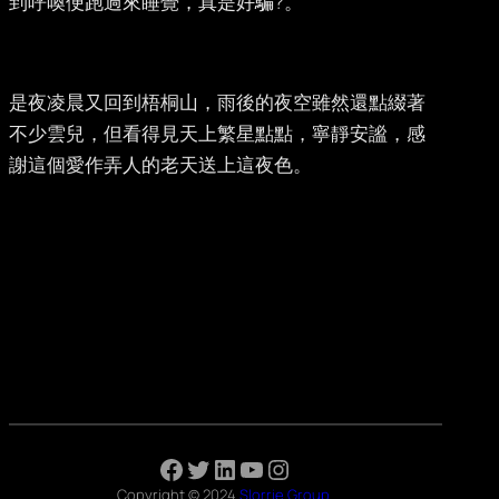
到呼喚便跑過來睡覺，真是好騙?。
是夜凌晨又回到梧桐山，雨後的夜空雖然還點綴著
不少雲兒，但看得見天上繁星點點，寧靜安謐，感
謝這個愛作弄人的老天送上這夜色。
Facebook
Twitter
LinkedIn
YouTube
Instagram
Copyright © 2024
Slorrie Group
.