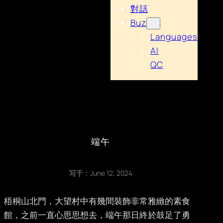
對話
Buz
Languages
AI
QC
端午
写于：
June 12, 2024
梧桐山北門，大望村中有幾間裝飾非常雅緻的素食
館，之前一直心思思想去，端午那日終於鼓足了勇