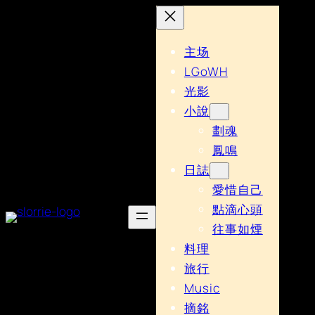
主场
LGoWH
光影
小說
劃魂
鳳鳴
日誌
愛惜自己
點滴心頭
往事如煙
料理
旅行
Music
摘銘