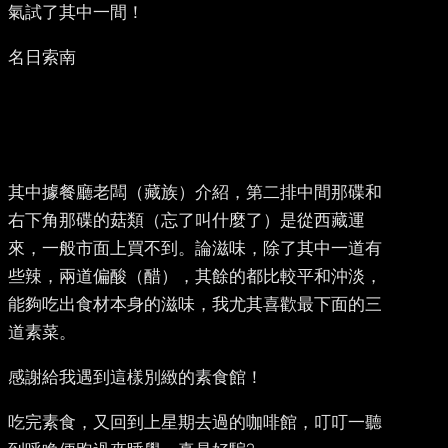
氣試了其中一間！
名日索南
其中據餐廳老闆（藏族）介紹，第二排中間那碟和
右下角那碟的菇類（忘了叫什麼了）是從西藏運
來，一般市面上買不到。論滋味，除了其中一道有
些辣，兩道偏酸（醋），其餘的都比較平和沖淡，
能夠吃出食材本身的滋味，我尤其喜歡最下面的三
道素菜。
感謝給我遇到這樣別緻的素食館！
吃完素食，又回到上星期去過的咖啡館，叮叮一聽