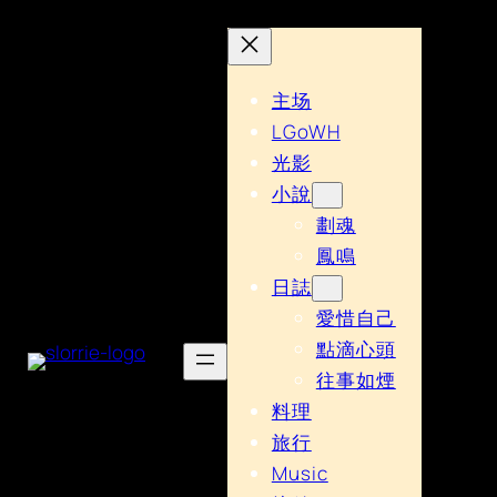
主场
LGoWH
光影
小說
劃魂
鳳鳴
日誌
愛惜自己
點滴心頭
往事如煙
料理
旅行
Music