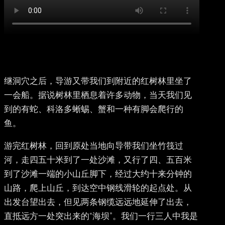
继洞穴之后，导游又带我们到附近的红树林里坐了
一会船。据说树林里栖息着许多动物，当天我们见
到的有蛇、科洛多蜥蜴、蟹和一种有脚会爬行的
鱼。
游完红树林，回到原处当地向导带我们坐竹筏过
河，走四五十米到了一处沙滩，又行了四、五百米
到了沙滩一端的小山丘脚下，经过大约十来分钟的
山路，爬上山丘，到达空中钢线滑轮的起点处。从
出发台望出去，但见两条钢缆远远地延伸了出去，
直抵远方一处突出来的“海坝”。我们一行三人中我是