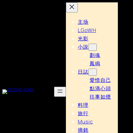
主场
LGoWH
光影
小說
劃魂
鳳鳴
日誌
愛惜自己
點滴心頭
往事如煙
料理
旅行
Music
摘銘