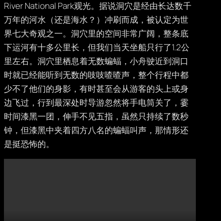
River National Park观光。据说洞穴是经由长达数千
万年的河水（还是海水？）冲刷而成，被认定为世
界七大奇观之一。洞穴里的空间非常广阔，整条底
下运河有十多公里长，但我们当天坐船只行了1.2公
里左右。洞穴里栖息着无数蝙蝠，小舟驶近到洞口
时就已经能听到无数的吱吱喳喳声，整个行程中都
少不了他们的身影，有时甚至会从游客的头上或身
边飞过，行到最深处时导游忽然将手电筒关了，霎
时间漆黑一团，伸手不见五指，虽然只持续了数秒
钟，但漆黑中夹着四方八名的蝙蝠叫声，那情形还
是挺恐怖的。