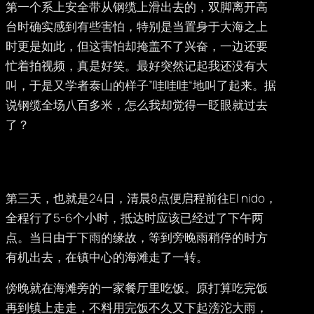
第一个系上安全带从钢缆上滑出去的，双脚离开高
台时确实感到有些害怕，特别是当置身于大海之上
时更是如此，但这害怕却掩盖不了兴奋，一边还要
忙着拍视频，真是好笑。最好突然记起我还没有大
叫，于是又学者泰山的样子”哇哇哇“地叫了起来。据
说钢缆全场八百多米，怎么我却觉得一眨眼就过去
了？
第三天，也就是24日，清晨8点便启程前往El nido，
全程行了5-6个小时，抵达时应该已经过了下午两
点。当日由于下雨的缘故，等到旁晚雨稍停的时方
有机出去，在镇中心的海滩走了一转。
傍晚就在海滩旁的一家餐厅里吃饭。原打算吃完饭
再到镇上走走，不料用完饭不久又下起滂沱大雨，