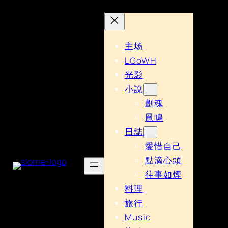
主场
LGoWH
光影
小說
劃魂
鳳鳴
日誌
愛惜自己
點滴心頭
往事如煙
料理
旅行
Music